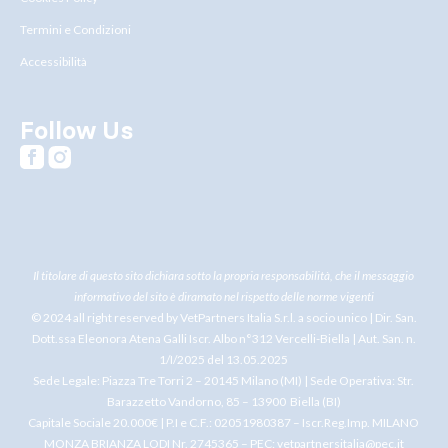
Termini e Condizioni
Accessibilità
Follow Us
Il titolare di questo sito dichiara sotto la propria responsabilità, che il messaggio
informativo del sito è diramato nel rispetto delle norme vigenti
© 2024 all right reserved by VetPartners Italia S.r.l. a socio unico | Dir. San.
Dott.ssa Eleonora Atena Galli Iscr. Albo n°312 Vercelli-Biella | Aut. San. n.
1/I/2025 del 13.05.2025
Sede Legale: Piazza Tre Torri 2 – 20145 Milano (MI) | Sede Operativa: Str.
Barazzetto Vandorno, 85 – 13900 Biella (BI)
Capitale Sociale 20.000€ | P.I e C.F.: 02051980387 – Iscr.Reg.Imp. MILANO
MONZA BRIANZA LODI Nr.
2745365
– PEC:
vetpartnersitalia@pec.it