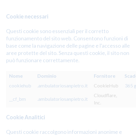
Cookie necessari
Questi cookie sono essenziali per il corretto
funzionamento del sito web. Consentono funzioni di
base come la navigazione delle pagine e l'accesso alle
aree protette del sito. Senza questi cookie, il sito non
può funzionare correttamente.
Nome
Dominio
Fornitore
Scad
cookiehub
.ambulatoriosanpietro.it
CookieHub
365 g
Cloudflare,
__cf_bm
.ambulatoriosanpietro.it
Inc.
Cookie Analitici
Questi cookie raccolgono informazioni anonime e