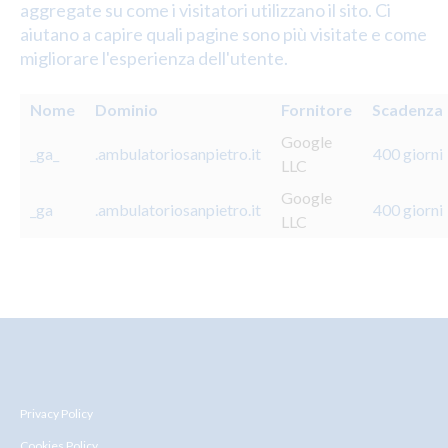
aggregate su come i visitatori utilizzano il sito. Ci
aiutano a capire quali pagine sono più visitate e come
migliorare l'esperienza dell'utente.
Nome
Dominio
Fornitore
Scadenza
Google
_ga_
.ambulatoriosanpietro.it
400 giorni
LLC
Google
_ga
.ambulatoriosanpietro.it
400 giorni
LLC
Privacy Policy
Cookies Policy