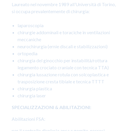
Laureato nel novembre 1989 all’Università di Torino,
si occupa prevalentemente di chirurgia:
laparoscopia
chirurgie addominali e toraciche in ventilazioni
meccaniche
neurochirurgia (ernie discali e stabilizzazioni)
ortopedia
chirurgia del ginocchio per instabilità/rottura
legamento crociato craniale con tecnica TTA)
chirurgia lussazione rotula con solcoplastica e
trasposizione cresta tibiale e tecnica TTTT
chirurgia plastica
chirurgia laser
SPECIALIZZAZIONI & ABILITAZIONI:
Abilitazioni FSA:
per il controllo displasia anca e gomito, necrosi